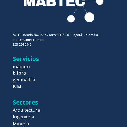
Av. El Dorado No. 69-76 Torre 3 Of. 501 Bogotá, Colombia
Info@mabtec.com.co
323 224 2842
Servicios
mabpro
bitpro
geomática
BIM
Sectores
Arquitectura
Ingeniería
Minería