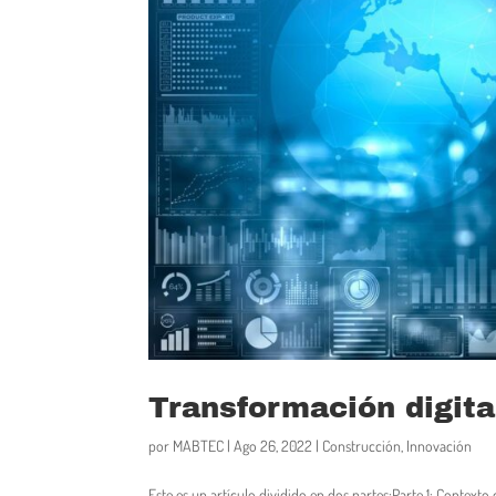
Transformación digita
por
MABTEC
|
Ago 26, 2022
|
Construcción
,
Innovación
Este es un artículo dividido en dos partes:Parte 1: Contexto d