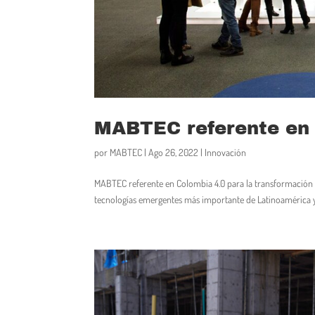
MABTEC referente en 
por
MABTEC
|
Ago 26, 2022
|
Innovación
MABTEC referente en Colombia 4.0 para la transformación te
tecnologías emergentes más importante de Latinoamérica y C