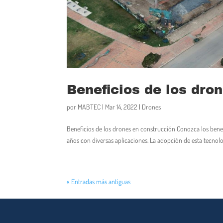
Beneficios de los dro
por
MABTEC
|
Mar 14, 2022
|
Drones
Beneficios de los drones en construcción Conozca los bene
años con diversas aplicaciones. La adopción de esta tecnolo
« Entradas más antiguas